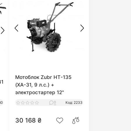
Мотоблок Zubr НТ-135
81
(XA-31, 9 л.с.) +
электростартер 12"
0
80
Код: 2233
30 168 ₴