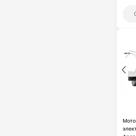
Мото
элек