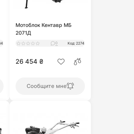
Мотоблок Кентавр МБ
2071Д
0
84
Код: 2274
26 454 ₴
Сообщите мне