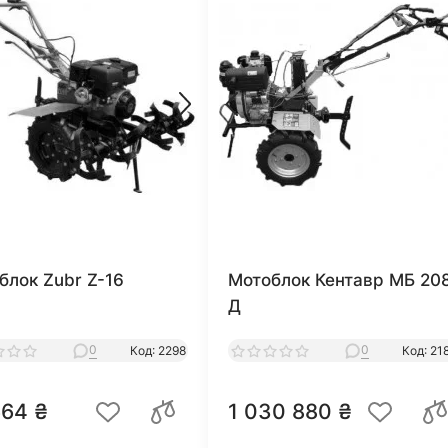
блок Zubr Z-16
Мотоблок Кентавр МБ 20
Д
0
0
Код: 2298
Код: 21
664 ₴
1 030 880 ₴