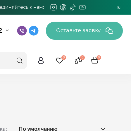
единяйтесь к нам:
ru
2
Оставьте заявку
0
0
0
ка: