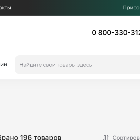
акты
Присо
0 800-330-31
ции
и
рано 196 товаров
Сортиров