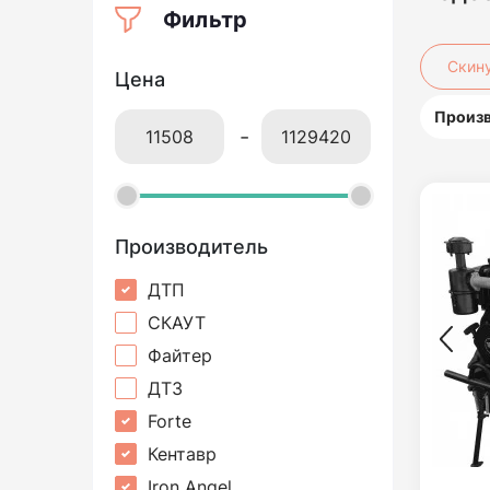
Фильтр
Скин
Цена
Произ
-
Производитель
ДТП
СКАУТ
Файтер
ДТЗ
Forte
Кентавр
Iron Angel