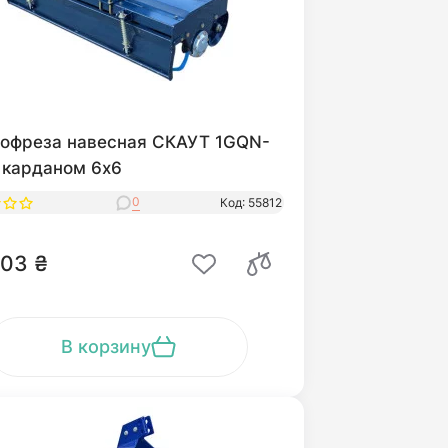
тофреза навесная СКАУТ 1GQN-
 карданом 6x6
0
Код: 55812
03 ₴
В корзину