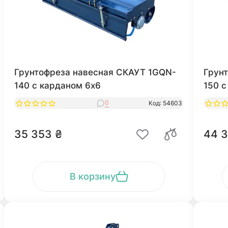
Грунтофреза навесная СКАУТ 1GQN-
Грун
140 с карданом 6x6
150 с
0
Код: 54603
35 353 ₴
44 3
В корзину