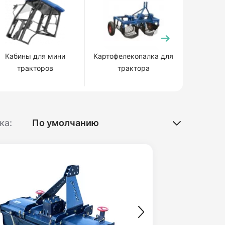
Кабины для мини
Картофелекопалка для
Картофел
тракторов
трактора
тр
ка: