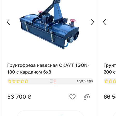
Грунтофреза навесная СКАУТ 1GQN-
Грун
180 с карданом 6x8
200 с
0
Код: 58998
53 700 ₴
66 5