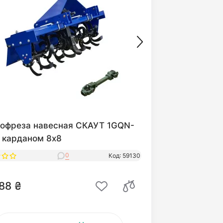
тофреза навесная СКАУТ 1GQN-
 карданом 8x8
0
Код: 59130
88 ₴