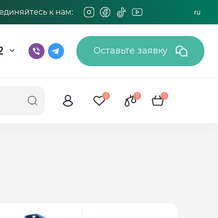
единяйтесь к нам:
ru
2
Оставьте заявку
0
0
0