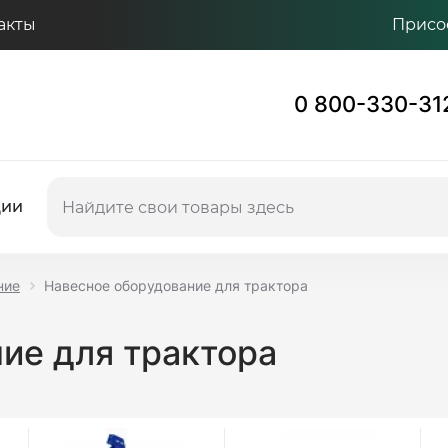
акты
Присо
0 800-330-31
ции
ние
Навесное оборудование для трактора
ие для трактора