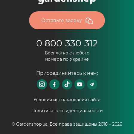
выполнять работы, для которых не
предназначена данная техника; глушить мотор
на высоких оборотах; использовать топливо не
Оставьте заявку
по регламенту; делать маневры, когда навесное
оборудование опущено; использовать
0 800-330-312
двигатель на максимум без преждевременного
Бесплатно с любого
прогрева.
номера по Украине
А для того, чтобы минитрактор работал
Присоединяйтесь к нам:
отлично придерживайте следующих
рекомендаций:
Используйте только качественные топливо
Условия использования сайта
и масло;
Политика конфиденциальности
Меняйте регулярно (по мере загрязнения)
© Gardenshop.ua, Все права защищены 2018 –
2026
воздушный фильтр;