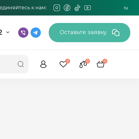
единяйтесь к нам:
ru
2
Оставьте заявку
0
0
0