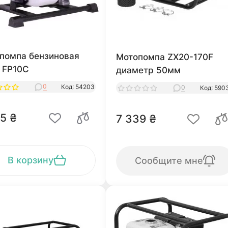
помпа бензиновая
Мотопомпа ZX20-170F
e FP10C
диаметр 50мм
0
Код: 54203
0
Код: 590
5 ₴
7 339 ₴
В корзину
Сообщите мне