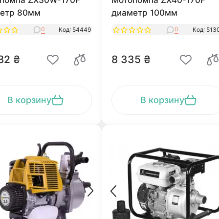
помпа ZX30W-170F
Мотопомпа ZX40-170F
етр 80мм
диаметр 100мм
0
0
Код: 54449
Код: 513
82 ₴
8 335 ₴
В корзину
В корзину