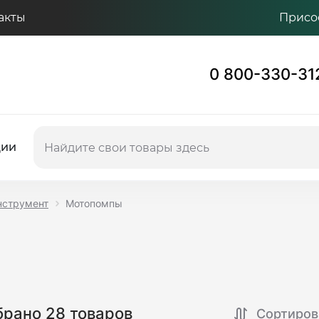
акты
Присо
0 800-330-31
ции
нструмент
Мотопомпы
рано 28 товаров
Сортиров