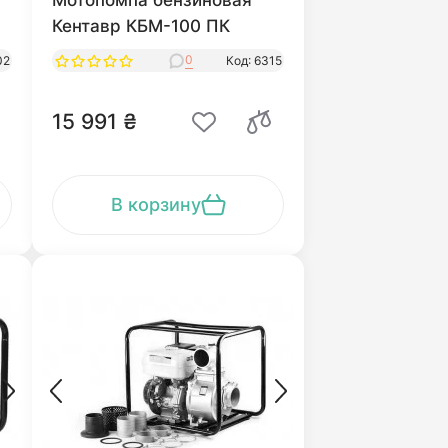
Мотопомпа бензиновая
Кентавр КБМ-100 ПК
0
02
Код: 6315
15 991 ₴
В корзину