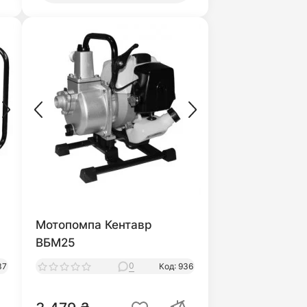
Мотопомпа Кентавр
ВБМ25
0
37
Код: 936