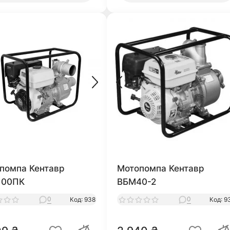
помпа Кентавр
Мотопомпа Кентавр
100ПК
ВБМ40-2
0
0
Код: 938
Код: 9