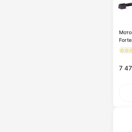
Мото
Fort
7 47