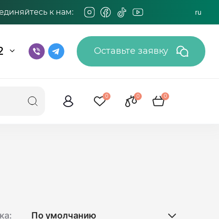
единяйтесь к нам:
ru
2
Оставьте заявку
0
0
0
ка: