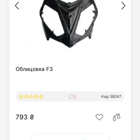
Облицовка F3
0
Код: 58247
793 ₴