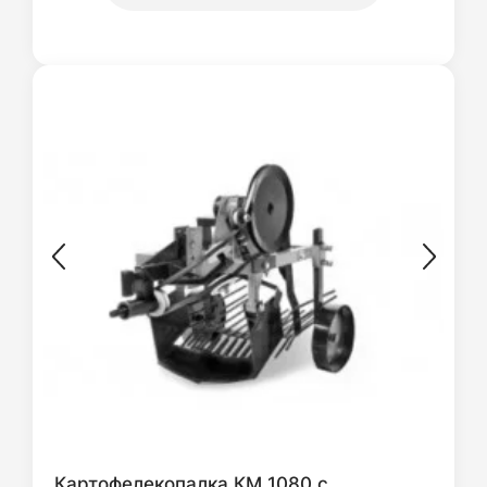
Картофелекопалка КМ 1080 с