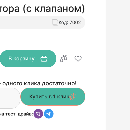
ора (с клапаном)
Код:
7002
В корзину
 одного клика достаточно!
Купить в 1 клик
на тест-драйв: