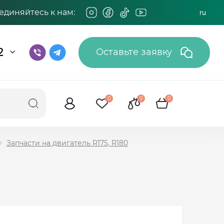
единяйтесь к нам:
ru
2
Оставьте заявку
0
0
0
Запчасти на двигатель R175, R180