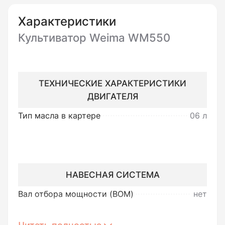
Глубина обработки почвы регулируется,
максимальная глубина - 26 см. Ширина
Характеристики
обработки - 54 см.
Культиватор Weima WM550
Рычаг регулировки оборотов двигателя
поможет Вам подстраивать культиватор
Weima WM550 под тип почвы и нужный темп
ТЕХНИЧЕСКИЕ ХАРАКТЕРИСТИКИ
работы в зависимости от поставленной
ДВИГАТЕЛЯ
задачи.
Тип масла в картере
06 л
НАВЕСНАЯ СИСТЕМА
Вал отбора мощности (ВОМ)
нет