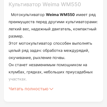
Культиватор Weima WM550
Мотокультиватор
Weima WM550
имеет ряд
преимуществ перед другими культиваторами:
легкий вес, надежный двигатель, компактный
размер.
Этот мотокультиватор способен выполнять
целый ряд задач: обработка междурядий,
окучивание, рыхление почвы.
Он станет незаменимым помощником на
клумбах, грядках, небольших приусадебных
участках.
Мотокультиватор оснащен 4-х тактным
Читать полностью
бензиновым двигателем WM168FB/P
мощностью 6,5 л.с.