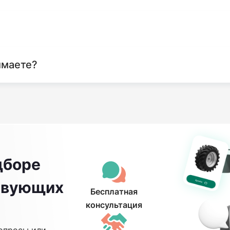
имаете?
дборе
ствующих
Бесплатная
консультация
опросы или