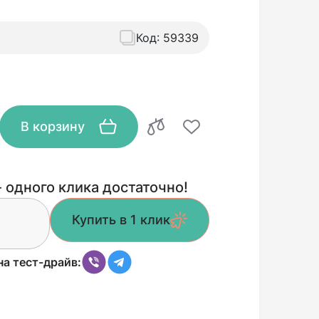
Код:
59339
В корзину
 одного клика достаточно!
Купить в 1 клик
на тест-драйв: