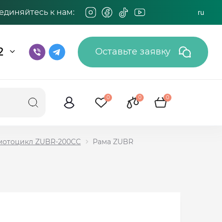
единяйтесь к нам:
ru
2
Оставьте заявку
0
0
0
 мотоцикл ZUBR-200CC
Рама ZUBR