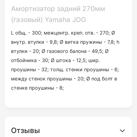
Амортизатор задний 270мм
(газовый) Yamaha JOG
L общ. - 300; межцентр. креп. отв. - 270; Ø
внутр. втулки - 9,8; Ø витка пружины - 7,8; h
втулки - 20; Ø газового балона - 49,5; Ø
отбойника - 30; Ø штока - 12,5; шир.
проушины - 32; толщ. стенки проушины - 6;
между стенок проушины - 20; Ø под болт в
стенке проушины - 8;
Отзывы