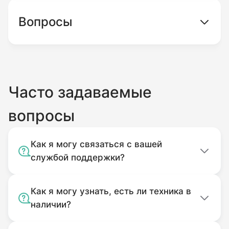
стороны – нагрузка при этом распределяется
Вопросы
равномерно, а возникающая вибрация
гасится.
Часто задаваемые
вопросы
Как я могу связаться с вашей
службой поддержки?
Как я могу узнать, есть ли техника в
наличии?