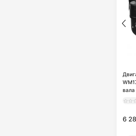
Двиг
WM17
вала
6 2