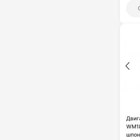
Двиг
WM18
шпон