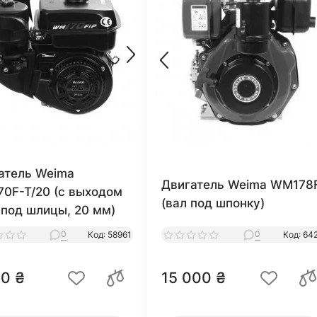
атель Weima
Двигатель Weima WM178
0F-T/20 (с выходом
(вал под шпонку)
 под шлицы, 20 мм)
0
0
Код: 58961
Код: 64
80 ₴
15 000 ₴