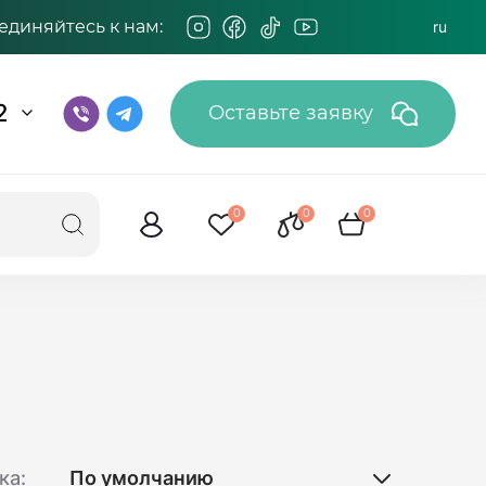
единяйтесь к нам:
ru
2
Оставьте заявку
0
0
0
ка: