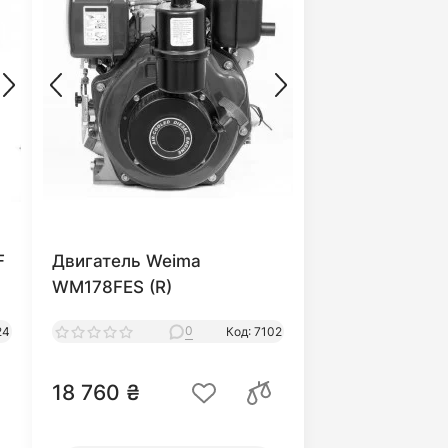
F
Двигатель Weima
WM178FES (R)
0
24
Код: 7102
18 760 ₴