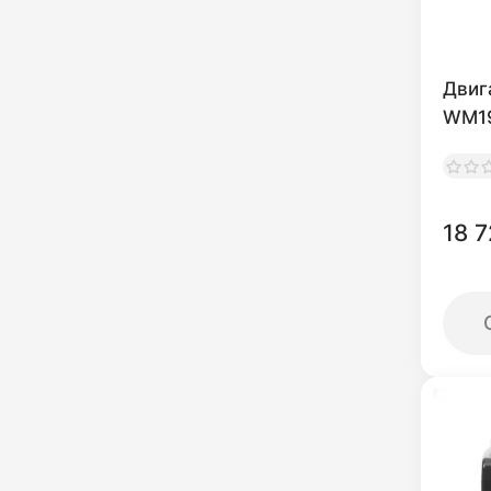
Двиг
WM19
18 7