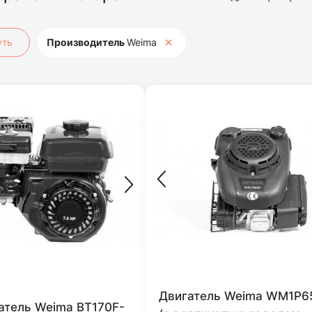
уть
Производитель
Weima
Двигатель Weima WM1P6
атель Weima BТ170F-