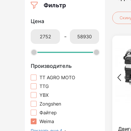
Фильтр
Скин
Цена
-
Производитель
TT AGRO MOTO
TTG
YBX
Zongshen
Файтер
Weima
Двиг
Показать еще 4