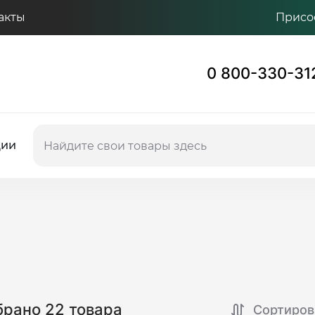
акты
Присо
0 800-330-31
ции
рано 22 товара
Сортиров