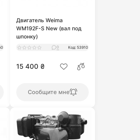
Двигатель Weima
WM192F-S New (вал под
шпонку)
0
50
Код: 53910
15 400 ₴
Сообщите мне