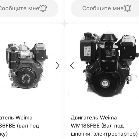
Сообщите мне
Сообщите мне
атель Weima
Двигатель Weima
6FBЕ (вал под
WM188FBE (Вал под
ку)
шпонки, электростартер)