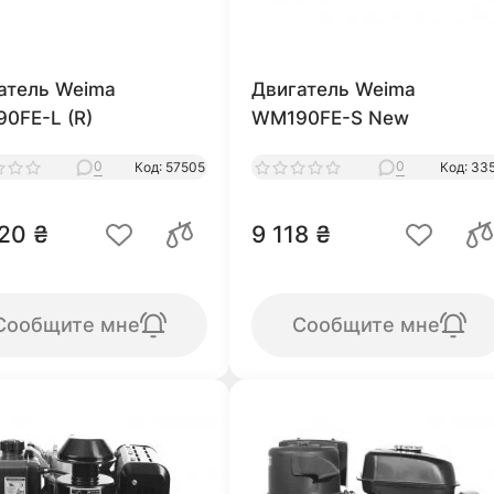
атель Weima
Двигатель Weima
0FE-L (R)
WM190FE-S New
0
0
Код: 57505
Код: 33
20 ₴
9 118 ₴
Сообщите мне
Сообщите мне