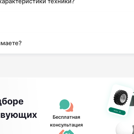
характеристики техники?
имаете?
дборе
ствующих
Бесплатная
консультация