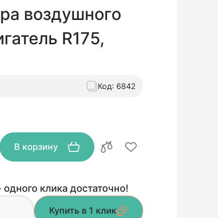
ра воздушного
игатель R175,
Код:
6842
В корзину
 одного клика достаточно!
Купить в 1 клик