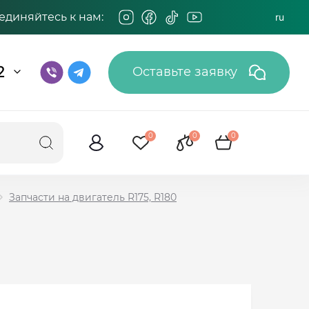
единяйтесь к нам:
ru
2
Оставьте заявку
0
0
0
Запчасти на двигатель R175, R180