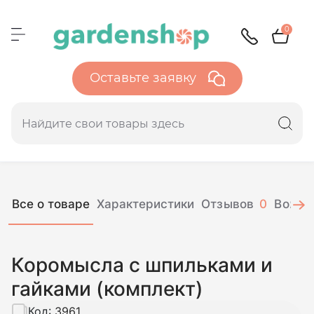
0
Оставьте заявку
Все о товаре
Характеристики
Отзывов
0
Вопро
Коромысла с шпильками и
гайками (комплект)
Код:
3961