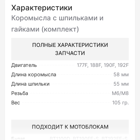
и полном соответствии его
Характеристики
описанию.
Коромысла с шпильками и
гайками (комплект)
Вы можете вернуть товар
ПОЛНЫЕ ХАРАКТЕРИСТИКИ
ненадлежащего качества:
ЗАПЧАСТИ
Под товаром ненадлежащего
Двигатель
177F, 188F, 190F, 192F
качества подразумевается товар,
Длина коромысла
58 мм
который неисправен и не может
Длина шпильки
55 мм
обеспечивать исполнение своих
Резьба
М6/М8
функциональных свойств.
Вес
105 гр.
Возврату или обмену не
ПОДХОДИТ К МОТОБЛОКАМ
подлежит товар:
Булат
BT1100D, BT190FE-S, BT192FE-S,
Установленный без проверки