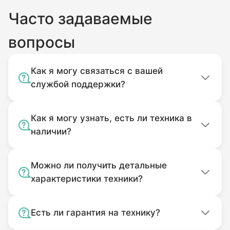
корпуса посторонних предметов).
Часто задаваемые
Без оригинальной упаковки.
Комплектность подачи которого
вопросы
не соответствует комплекту
покупки.
Как я могу связаться с вашей
Использовавшийся не по
службой поддержки?
назначению.
Загрязненный.
Как я могу узнать, есть ли техника в
наличии?
Можно ли получить детальные
характеристики техники?
Есть ли гарантия на технику?