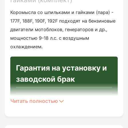
гайками (комплект)
Коромысла со шпильками и гайками (пара) -
177F, 188F, 190F, 192F подходят на бензиновые
двигатели мотоблоков, генераторов и др.,
мощностью 9-18 л.с. с воздушным
охлаждением.
Гарантия на установку и
заводской брак
Читать полностью
Перед установкой
необходимо:
Убедится в целостности изделия