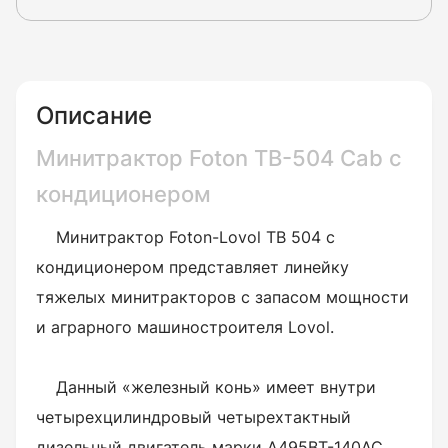
Описание
Минитрактор Foton TB-504 Cab с
кондиционером
Минитрактор Foton-Lovol TB 504 с
кондиционером представляет линейку
тяжелых минитракторов с запасом мощности
и аграрного машиностроителя Lovol.
Данный «железный конь» имеет внутри
четырехцилиндровый четырехтактный
дизельный двигатель марки A495BT-140AC