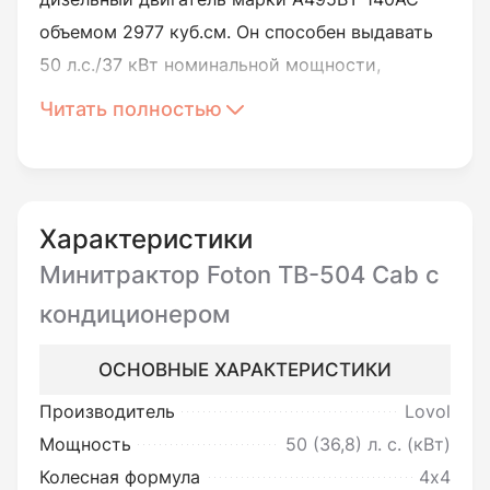
объемом 2977 куб.см. Он способен выдавать
50 л.с./37 кВт номинальной мощности,
укомплектован системой жидкостного
Читать полностью
охлаждения и элесктростартером
безопасного пуска со свечой накаливания.
Коробка переключения передач
Характеристики
минитрактора имеет реверсивное
Минитрактор Foton TB-504 Cab с
устройство, что позволяет использовать 8
кондиционером
передних и 8 задних передач еще в одном
режиме. Это дает широкие возможности для
ОСНОВНЫЕ ХАРАКТЕРИСТИКИ
использования минитрактора в
Производитель
Lovol
коммунальном и сельском хозяйстве,
Мощность
50 (36,8)
л. с. (кВт)
позволяет проводить работы уверенно, на
Колесная формула
4х4