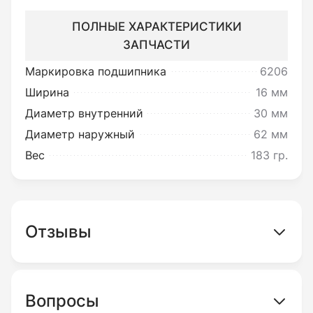
Под товаром ненадлежащего
ПОЛНЫЕ ХАРАКТЕРИСТИКИ
качества подразумевается товар,
ЗАПЧАСТИ
который неисправен и не может
Маркировка подшипника
6206
обеспечивать исполнение своих
Ширина
16 мм
функциональных свойств.
Диаметр внутренний
30 мм
Диаметр наружный
62 мм
Возврату или обмену не
Вес
183 гр.
подлежит товар:
Установленный без проверки
состояния электрических сетей,
Отзывы
реле-регулятора напряжения,
катушки и деталей системы
зажигания.
Вопросы
Модифицированный при