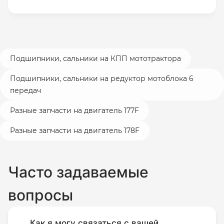
установке (изменение конструкции,
геометрии или свойств материала
изделия, шлифовка, подрезка и т.п.).
Поврежденный в результате
Подшипники, сальники на КПП мототрактора
использования (несоблюдение
Подшипники, сальники на редуктор мотоблока 6
температурного режима,
передач
воздействие жидкости,
Разные запчасти на двигатель 177F
запыленности, механические
повреждения, попадание внутрь
Разные запчасти на двигатель 178F
корпуса посторонних предметов).
Без оригинальной упаковки.
Часто задаваемые
Комплектность подачи которого
не соответствует комплекту
вопросы
покупки.
Использовавшийся не по
Как я могу связаться с вашей