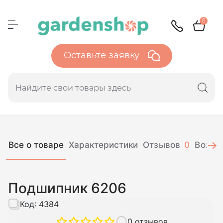
0
Оставьте заявку
Все о товаре
Характеристики
Отзывов
0
Вопро
Подшипник 6206
Код:
4384
0 отзывов