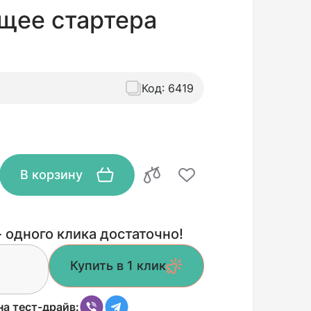
щее стартера
Код:
6419
В корзину
 одного клика достаточно!
Купить в 1 клик
на тест-драйв: