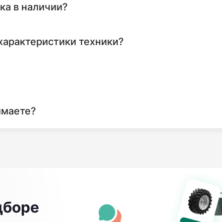
ика в наличии?
характеристики техники?
имаете?
дборе