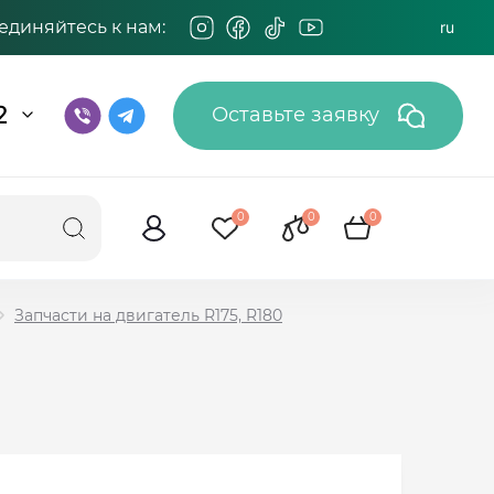
единяйтесь к нам:
ru
2
Оставьте заявку
0
0
0
Запчасти на двигатель R175, R180