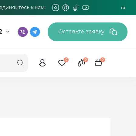
единяйтесь к нам:
ru
2
Оставьте заявку
0
0
0