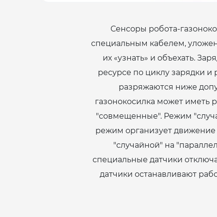
Сенсоры робота-газоноко
специальным кабелем, уложенн
их «узнать» и объехать. За
ресурсе по циклу зарядки и 
разряжаются ниже допус
газонокосилка может иметь р
"совмещенные". Режим "случ
режим организует движение 
"случайной" на "паралл
специальные датчики отключа
датчики останавливают раб