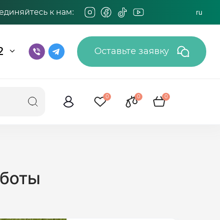
единяйтесь к нам:
ru
2
Оставьте заявку
0
0
0
аботы