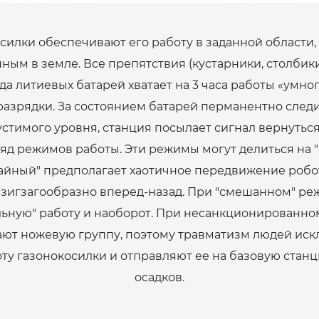
силки обеспечивают его работу в заданной области,
ым в земле. Все препятствия (кустарники, столбики
ряда литиевых батарей хватает на 3 часа работы «умн
разрядки. За состоянием батарей перманентно следи
тимого уровня, станция посылает сигнал вернуться
яд режимов работы. Эти режимы могут делиться на "
айный" предполагает хаотичное передвижение робот
зигзагообразно вперед-назад. При "смешанном" ре
ельную" работу и наоборот. При несанкционированно
ют ножевую группу, поэтому травматизм людей иск
оту газонокосилки и отправляют ее на базовую стан
осадков.