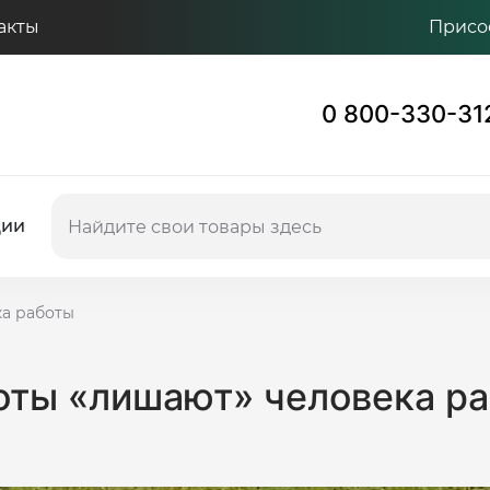
акты
Присо
0 800-330-31
ции
ка работы
оты «лишают» человека р