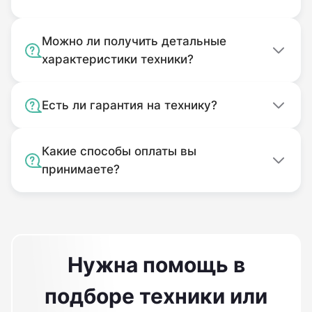
Без оригинальной упаковки.
Комплектность подачи которого не
Можно ли получить детальные
характеристики техники?
соответствует комплекту покупки.
Использовавшийся не по назначению.
Загрязненный.
Есть ли гарантия на технику?
Какие способы оплаты вы
принимаете?
Нужна помощь в
подборе техники или