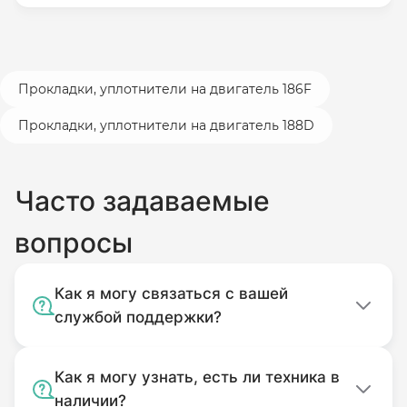
Установленный без проверки состояния
электрических сетей, реле-регулятора
Прокладки, уплотнители на двигатель 186F
напряжения, катушки и деталей системы
Прокладки, уплотнители на двигатель 188D
зажигания.
Модифицированный при установке
(изменение конструкции, геометрии или
Часто задаваемые
свойств материала изделия, шлифовка,
вопросы
подрезка и т.п.).
Поврежденный в результате
Как я могу связаться с вашей
использования (несоблюдение
службой поддержки?
температурного режима, воздействие
жидкости, запыленности, механические
повреждения, попадание внутрь корпуса
Как я могу узнать, есть ли техника в
наличии?
посторонних предметов).