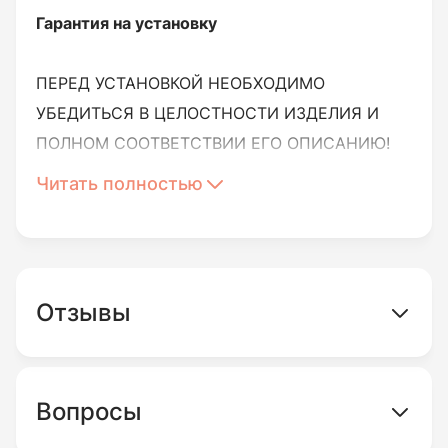
Гарантия на установку
ПЕРЕД УСТАНОВКОЙ НЕОБХОДИМО
УБЕДИТЬСЯ В ЦЕЛОСТНОСТИ ИЗДЕЛИЯ И
ПОЛНОМ СООТВЕТСТВИИ ЕГО ОПИСАНИЮ!
Читать полностью
Вы можете вернуть товар ненадлежащего
качества.
Под товаром ненадлежащего качества
Отзывы
подразумевается товар, который неисправен
и не может обеспечивать исполнение своих
функциональных свойств.
Вопросы
Возврату или обмену не подлежит товар: