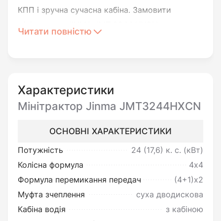
КПП і зручна сучасна кабіна. Замовити
мінітрактор JINMA JMT 3244 HXCN можна на
Читати повністю
нашому сайті, оформивши замовлення в
онлайн-режимі або зателефонувавши за
вказаним номером на сайті. Хоча ця модель
зʼявилася на ринку агропромислової техніки
Характеристики
відносно недавно, у неї вже зʼявилися численні
Мінітрактор Jinma JMT3244HXCN
шанувальники-фермери.
ОСНОВНІ ХАРАКТЕРИСТИКИ
Переваги мінітрактора
Потужність
24 (17,6)
к. с. (кВт)
Колісна формула
4х4
Першою і основоположною рисою техніки від
Формула перемикання передач
(4+1)х2
JINMA вважаються економні двигуни. Крім
Муфта зчеплення
суха дводискова
того, вони надійні, витривалі та візуально
Кабіна водія
з кабіною
красиві. Продається Мінітрактор JINMA JMT