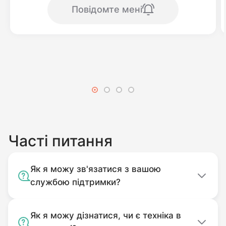
Повідомте мені
особливо виділяє нову модель
сільгосптехніки.
Де купити мінітрактор JINMA JMT 3244 HXCN
в Україні?
Придбати цю та інші моделі від виробника
можна в нашому інтернет-магазині. Співпраця
з нами - безкоштовна доставка і сервісне
обслуговування. Для того щоб зробити
Часті питання
покупку, достатньо зателефонувати за
вказаним номером на сайті або ж оформити
Як я можу зв'язатися з вашою
покупку через онлайн-форму. Всю додаткову
службою підтримки?
інформацію із задоволенням розкажуть наші
менеджери.
Як я можу дізнатися, чи є техніка в