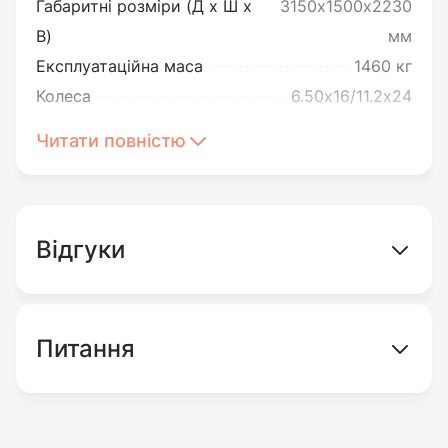
Габаритні розміри (Д х Ш х
3150х1500х2230
3244 HXCN за цінами вигідними для
В)
мм
українських фермерів. До переваг його також
Експлуатаційна маса
1460 кг
варто віднести:
Колеса
6.50х16/11.2х24
Читати повністю
Потужний та економічний двигун.
Колісний трактор працює на основі
ДВИГУН І ПАЛИВНА СИСТЕМА
трициліндрового чотиритактного двигуна.
Тип двигуна
дизельний
Його потужність становить 24 кінських
Число та розташування циліндрів
3
Відгуки
сили, а обʼєм - 1532 куб.см. Деталі
Об'єм двигуна
1532 cм3
двигуна: система рідинного охолодження,
Номінальна витрата палива
248 г/кВт год
пряме впорскування і витрата палива 248
Місткість паливного бака
30 л
Питання
г на кВт*год. Двигун не перегрівається і
працює за будь-яких погодних умов.
ТЕХНІЧНІ ХАРАКТЕРИСТИКИ ДВИГУНА
Удосконалена комплектація. КПП
функціонує за формулою (4+1)х2х2.