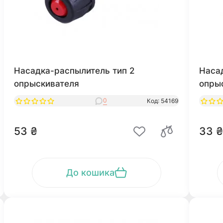
Насадка-распылитель тип 2
Наса
опрыскивателя
опры
0
Код: 54169
53 ₴
33 ₴
До кошика