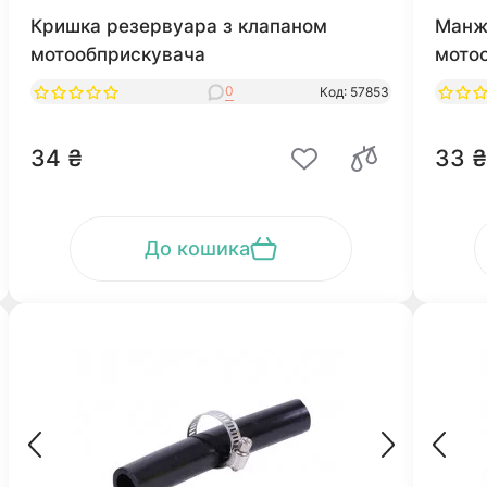
Кришка резервуара з клапаном
Манж
мотообприскувача
мото
0
Код: 57853
34 ₴
33 ₴
До кошика