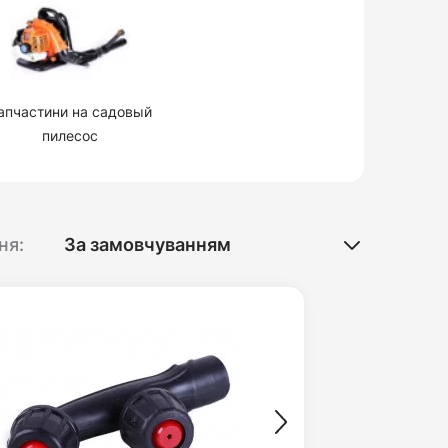
апчастини на садовый
пилесос
ня: