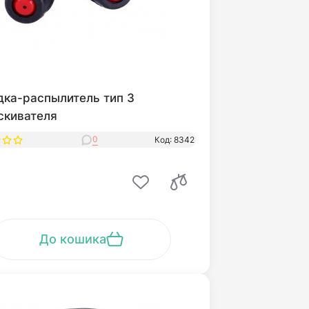
дка-распылитель тип 3
скивателя
0
Код: 8342
До кошика