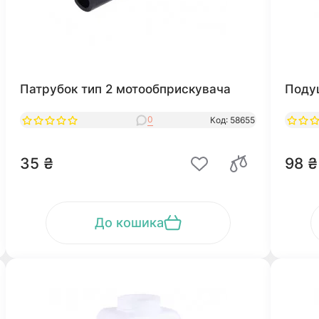
Патрубок тип 2 мотообприскувача
Поду
0
Код: 58655
35 ₴
98 ₴
До кошика