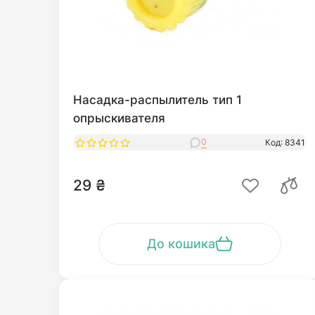
Насадка-распылитель тип 1
опрыскивателя
0
Код: 8341
29 ₴
До кошика