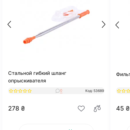
Стальной гибкий шланг
Фильт
опрыскивателя
0
Код: 53689
278 ₴
45 ₴