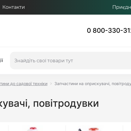
Контакти
Приєдну
0 800-330-31
ії
тини до садової техніки
Запчастини на оприскувачі, повітрод
увачі, повітродувки