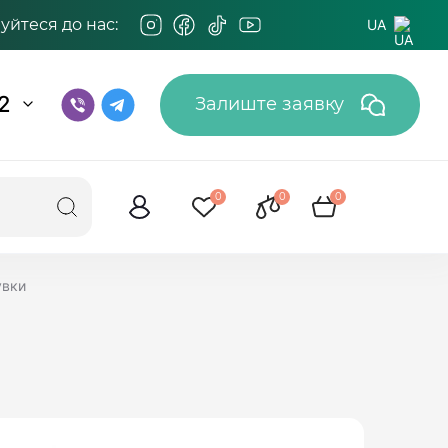
йтеся до нас:
UA
2
Залиште заявку
0
0
0
увки