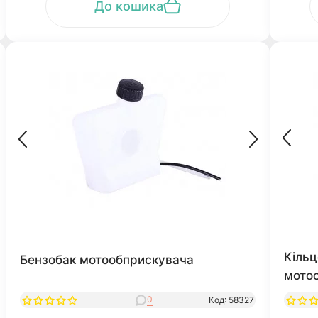
До кошика
Кільц
Бензобак мотообприскувача
мото
0
Код: 58327