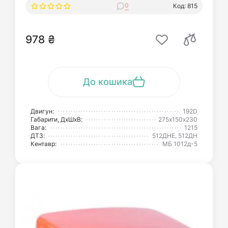
0
Код: 815
978 ₴
До кошика
Двигун:
192D
Габарити, ДхШхВ:
275х150х230
Вага:
1215
ДТЗ:
512ДНЕ, 512ДН
Кентавр:
МБ 1012д-5