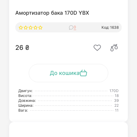
Амортизатор бака 170D YBX
0
Код: 1638
26 ₴
До кошика
Двигун:
170D
Висота:
18
Довжина:
39
Ширина:
22
Вага:
11