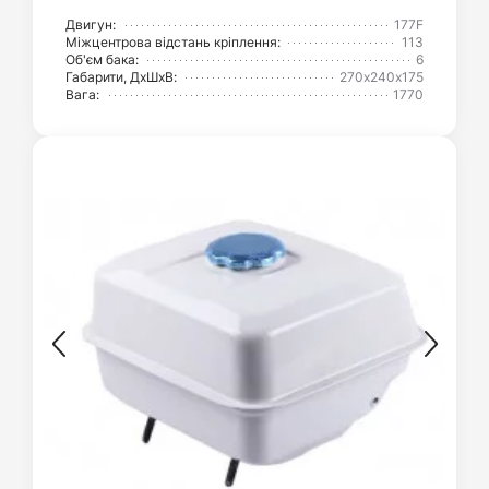
Двигун:
177F
Міжцентрова відстань кріплення:
113
Об'єм бака:
6
Габарити, ДхШхВ:
270х240х175
Вага:
1770