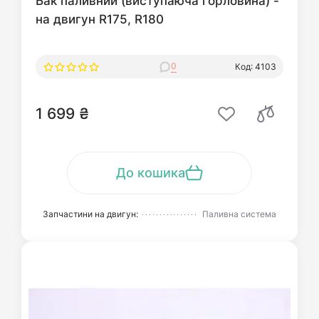
Бак паливний (виступаюча горловина) -
на двигун R175, R180
0
Код: 4103
1 699 ₴
До кошика
Запчастини на двигун:
Паливна система