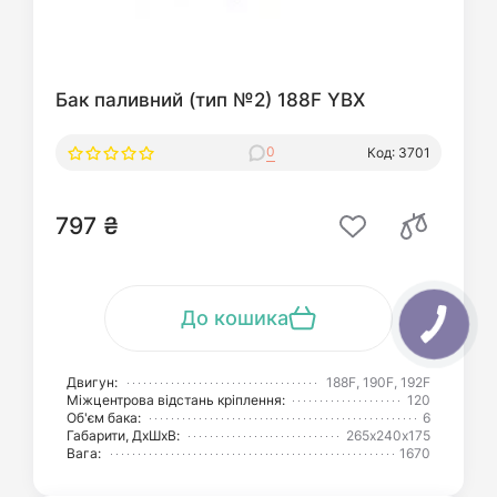
Бак паливний (тип №2) 188F YBX
0
Код: 3701
797 ₴
До кошика
Двигун:
188F, 190F, 192F
Міжцентрова відстань кріплення:
120
Об'єм бака:
6
Габарити, ДхШхВ:
265х240х175
Вага:
1670