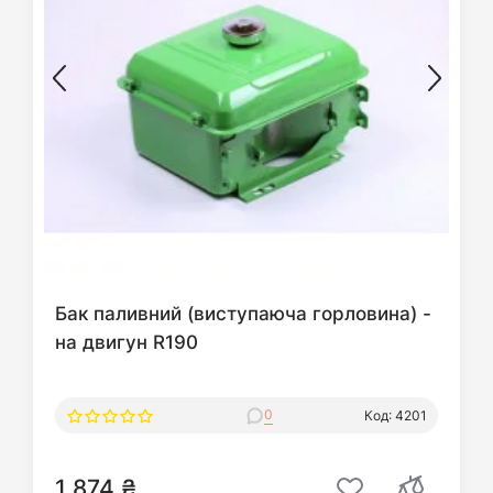
Бак паливний (виступаюча горловина) -
на двигун R190
0
Код: 4201
1 874 ₴