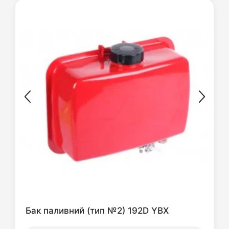
Бак паливний (тип №2) 192D YBX