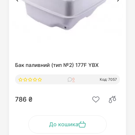
Бак паливний (тип №2) 177F YBX
0
Код: 7057
786 ₴
До кошика