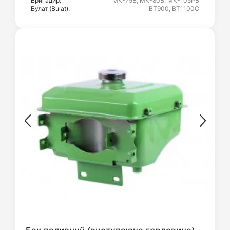
Бригадир:
МК-75Б, МК-80Б, МК-105РБ
Булат (Bulat):
BT900, BT1100C