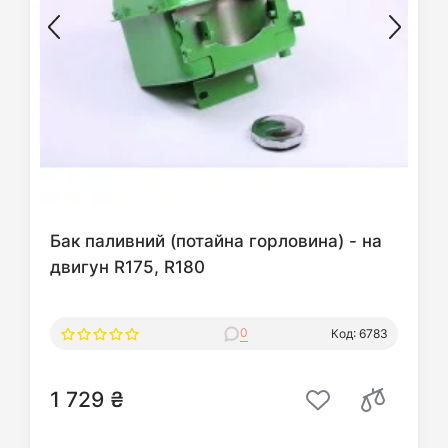
Бак паливний (потайна горловина) - на
двигун R175, R180
0
Код: 6783
1 729 ₴