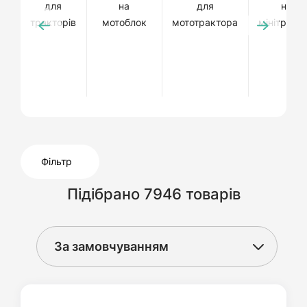
для
на
для
на
тракторів
мотоблок
мототрактора
мінітракт
Фільтр
Підібрано 7946 товарів