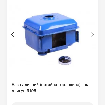
Бак паливний (потайна горловина) - на
двигун R195