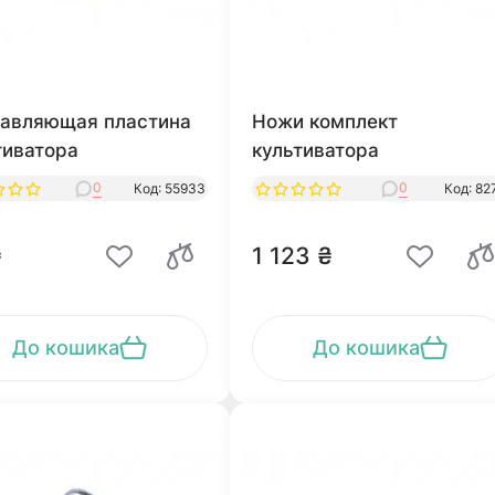
авляющая пластина
Ножи комплект
тиватора
культиватора
0
0
Код: 55933
Код: 82
₴
1 123 ₴
До кошика
До кошика