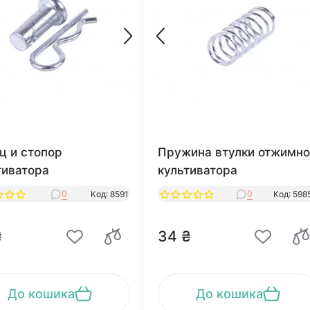
ц и стопор
Пружина втулки отжимно
тиватора
культиватора
0
0
Код: 8591
Код: 598
₴
34 ₴
До кошика
До кошика