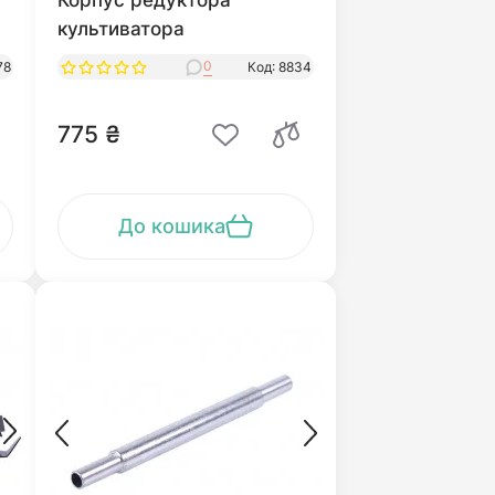
Корпус редуктора
культиватора
0
78
Код: 8834
775 ₴
До кошика