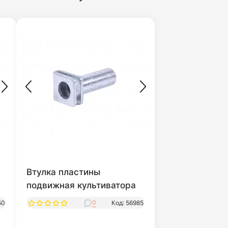
Втулка пластины
подвижная культиватора
0
50
Код: 56985