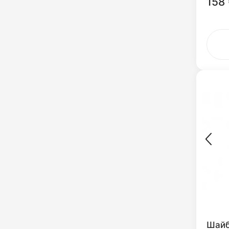
158
Шайб