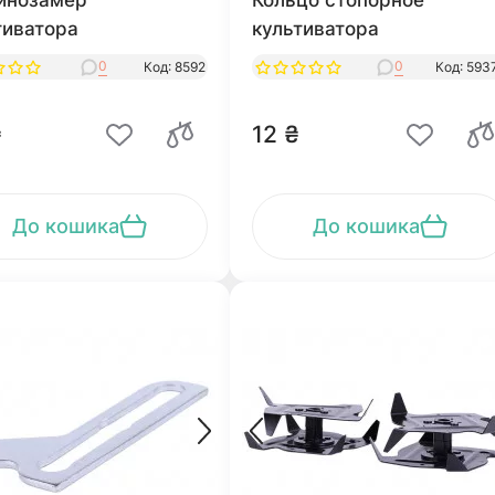
инозамер
Кольцо стопорное
тиватора
культиватора
0
0
Код: 8592
Код: 593
₴
12 ₴
До кошика
До кошика