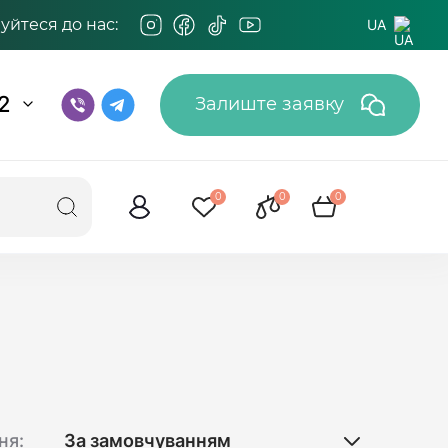
йтеся до нас:
UA
2
Залиште заявку
0
0
0
ня: