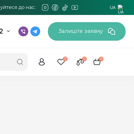
йтеся до нас:
UA
2
Залиште заявку
0
0
0