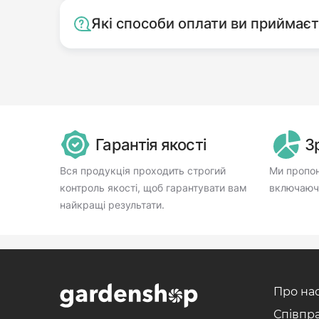
Які способи оплати ви приймає
Гарантія якості
З
Вся продукція проходить строгий
Ми пропон
контроль якості, щоб гарантувати вам
включаючи
найкращі результати.
Про на
Співпр