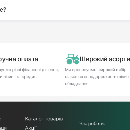
те?
ручна оплата
Широкий асорт
уємо різні фінансові рішення,
Ми пропонуємо широкий вибір
 лізинг та кредит.
сільськогосподарської техніки т
обладнання.
с
Каталог товарів
Час роботи:
аця
Акції