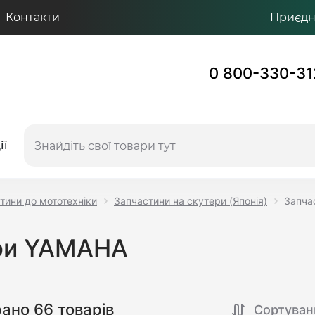
Контакти
Приєдну
0 800-330-31
ії
тини до мототехніки
Запчастини на скутери (Японія)
Запча
ери YAMAHA
рано 66 товарів
Сортуван