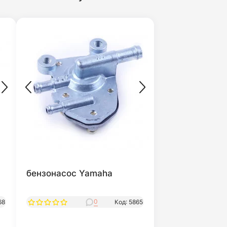
бензонасос Yamaha
0
68
Код: 5865