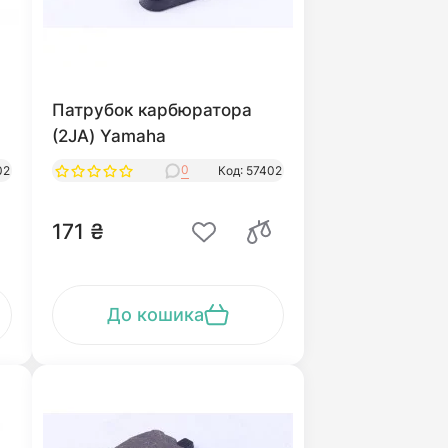
Патрубок карбюратора
(2JA) Yamaha
0
02
Код: 57402
171 ₴
До кошика