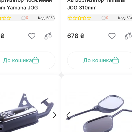
ртизатор посилений
Аммортизатор Yamaha
m Yamaha JOG
JOG 310mm
0
0
Код: 5853
Код: 58
 ₴
678 ₴
До кошика
До кошика