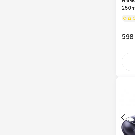
Аммо
250m
598