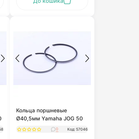
До кошика
Кольца поршневые
0
Ø40,5мм Yamaha JOG 50
0
58
Код: 57046