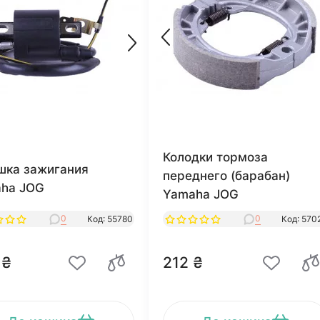
Колодки тормоза
шка зажигания
переднего (барабан)
ha JOG
Yamaha JOG
0
0
Код: 55780
Код: 570
 ₴
212 ₴