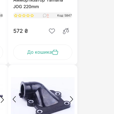
Аммортизатор Yamaha
JOG 220mm
0
48
Код: 5847
572 ₴
До кошика