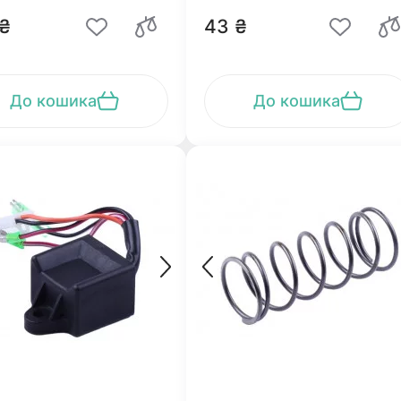
 ₴
43 ₴
До кошика
До кошика