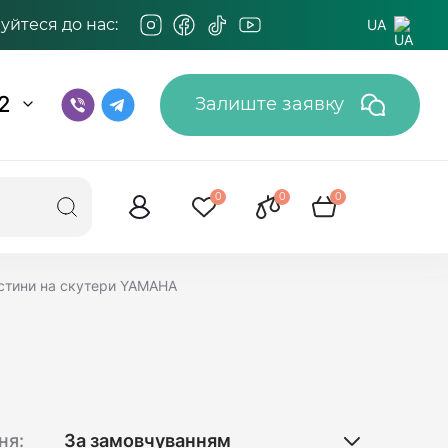
йтеся до нас:
UA
2
Залиште заявку
0
0
0
стини на скутери YAMAHA
ня: