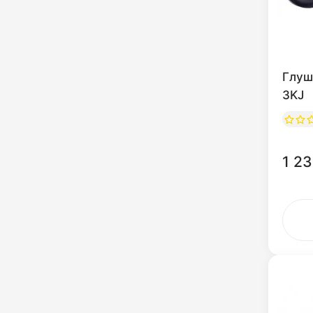
Глуш
3KJ
1 23