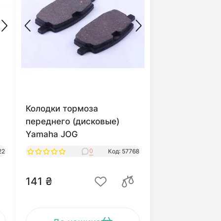
Колодки тормоза
переднего (дисковые)
Yamaha JOG
0
22
Код: 57768
141 ₴