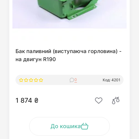
Бак паливний (виступаюча горловина) -
на двигун R190
0
Код: 4201
1 874 ₴
До кошика