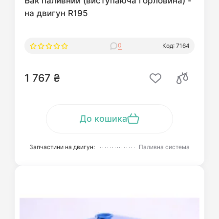
Бак паливний (виступаюча горловина) -
на двигун R195
0
Код: 7164
1 767 ₴
До кошика
Запчастини на двигун:
Паливна система