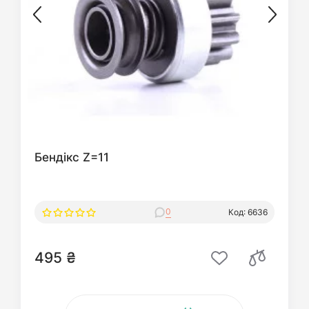
Бендікс Z=11
0
Код: 6636
495 ₴