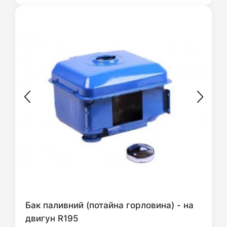
Бак паливний (потайна горловина) - на
двигун R195