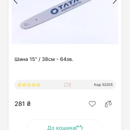
Шина 15" / 38см - 64зв.
0
Код: 52205
281 ₴
До кошика