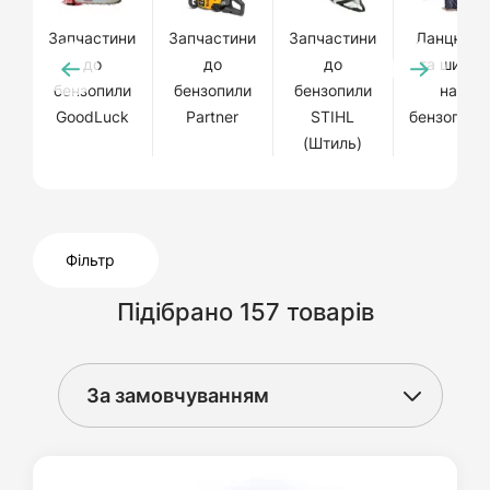
Запчастини
Запчастини
Запчастини
Ланцюги
до
до
до
та шини
бензопили
бензопили
бензопили
на
GoodLuck
Partner
STIHL
бензопили
(Штиль)
Фільтр
Підібрано 157 товарів