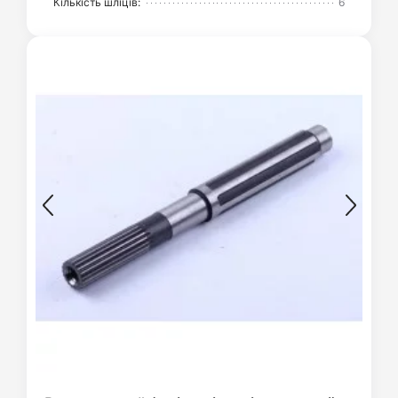
Кількість шліців:
6