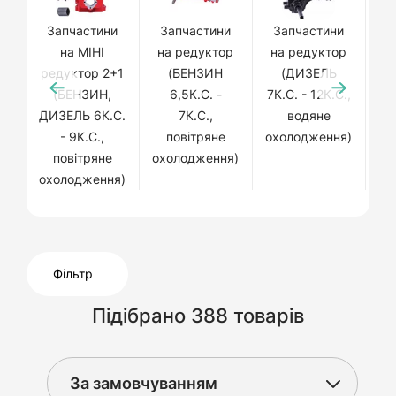
Запчастини
Запчастини
Запчастини
З
на МІНІ
на редуктор
на редуктор
н
редуктор 2+1
(БЕНЗИН
(ДИЗЕЛЬ
2+
(БЕНЗИН,
6,5К.С. -
7К.С. - 12К.С.,
ДИ
ДИЗЕЛЬ 6К.С.
7К.С.,
водяне
- 9К.С.,
повітряне
охолодження)
повітряне
охолодження)
ох
охолодження)
Фільтр
Підібрано 388 товарів