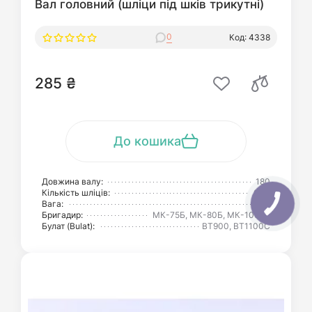
Вал головний (шліци під шків трикутні)
0
Код: 4338
285 ₴
До кошика
Довжина валу:
180
Кількість шліців:
6/19
Вага:
254
Бригадир:
МК-75Б, МК-80Б, МК-105РБ
Булат (Bulat):
BT900, BT1100C