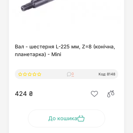
Вал - шестерня L-225 мм, Z=8 (конічна,
планетарка) - Mini
0
Код: 8148
424 ₴
До кошика