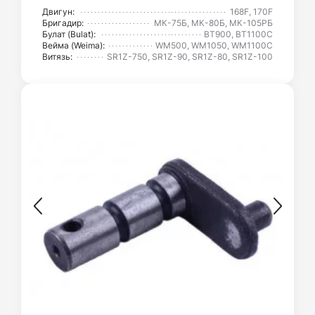
Двигун:
168F, 170F
Бригадир:
МК-75Б, МК-80Б, МК-105РБ
Булат (Bulat):
BT900, BT1100C
Вейма (Weima):
WM500, WM1050, WM1100C
Витязь:
SR1Z-750, SR1Z-90, SR1Z-80, SR1Z-100