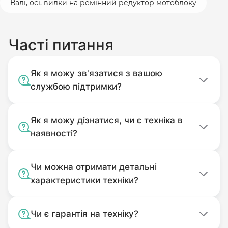
МБ-3060Б
температурного режиму, вплив
Валі, осі, вилки на ремінний редуктор мотоблоку
Нева
МБ-2К
рідини, запиленості, механічні
Форте (Forte)
105G, HSD1G-80B
пошкодження, потрапляння до
Часті питання
корпусу сторонніх предметів).
Без оригінального пакування.
Як я можу зв'язатися з вашою
Комплектність подачі якого
службою підтримки?
відповідає комплекту покупки.
Використовуваний не за
Як я можу дізнатися, чи є техніка в
призначенням.
наявності?
Забруднений.
Чи можна отримати детальні
характеристики техніки?
Чи є гарантія на техніку?