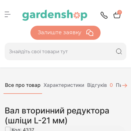
0
Залиште заявку
Все про товар
Характеристики
Відгуків
0
Питан
Вал вторинний редуктора
(шліци L-21 мм)
Код:
4337