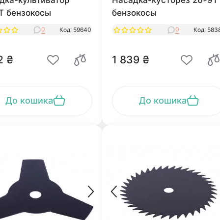
дка-культиватор
Насадка-кусторез 26*9T
T бензокосы
бензокосы
0
0
Код: 59640
Код: 583
2 ₴
1 839 ₴
До кошика
До кошика