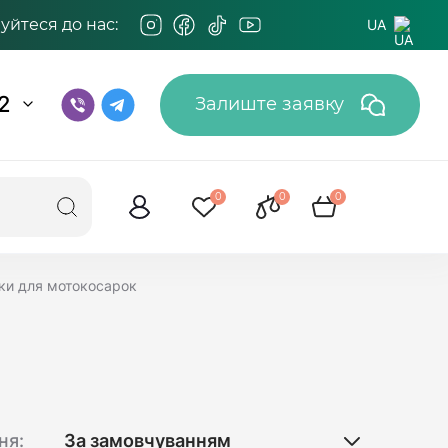
йтеся до нас:
UA
2
Залиште заявку
0
0
0
ки для мотокосарок
ня: