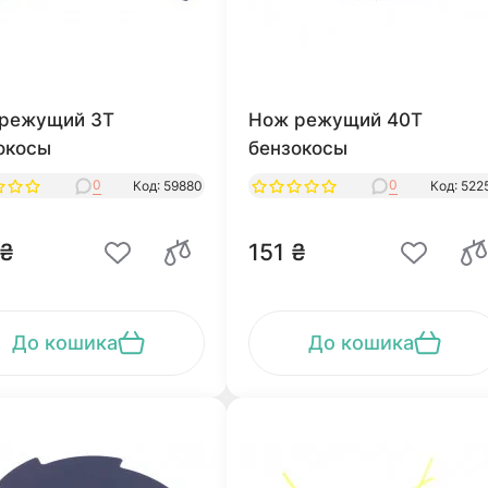
режущий 3Т
Нож режущий 40Т
окосы
бензокосы
0
0
Код: 59880
Код: 522
 ₴
151 ₴
До кошика
До кошика