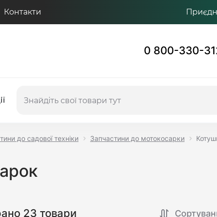
Контакти
Приєдну
0 800-330-31
ії
тини до садової техніки
Запчастини до мотокосарки
Котуш
сарок
рано 23 товари
Сортуван