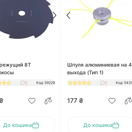
режущий 8Т
Шпуля алюминиевая на 4
окосы
выхода (Тип 1)
0
0
Код: 59229
Код: 543
₴
177 ₴
До кошика
До кошика