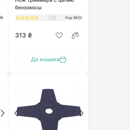
Нож триммера с цепью
бензокосы
0
86
Код: 8632
313 ₴
До кошика