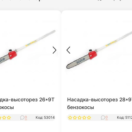
дка-высоторез 26*9T
Насадка-высоторез 28*9
окосы
бензокосы
0
0
Код: 53014
Код: 511