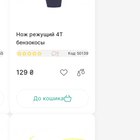
Нож режущий 4Т
бензокосы
0
55
Код: 50139
129 ₴
До кошика