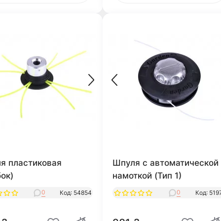
я пластиковая
Шпуля с автоматической
бок)
намоткой (Тип 1)
0
0
Код: 54854
Код: 519