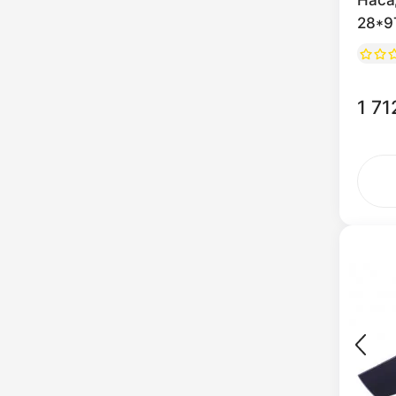
Наса
28*9
1 71