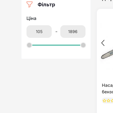
Фільтр
Ціна
-
Наса
бенз