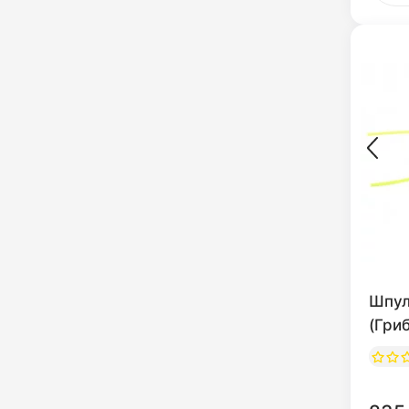
Шпул
(Гри