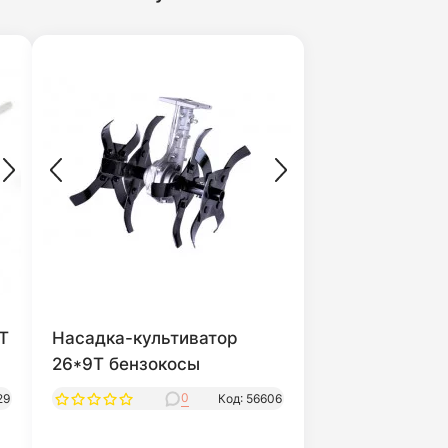
T
Насадка-культиватор
26*9T бензокосы
0
29
Код: 56606