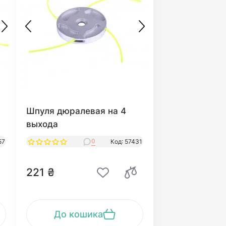
Шпуля дюралевая на 4
выхода
0
57
Код: 57431
221 ₴
До кошика