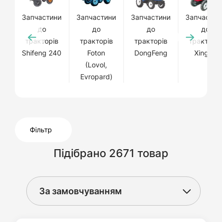
Запчастини
Запчастини
Запчастини
Запчастин
до
до
до
до
тракторів
тракторів
тракторів
тракторів
Shifeng 240
Foton
DongFeng
Xingtai
(Lovol,
Evropard)
Фільтр
Підібрано 2671 товар