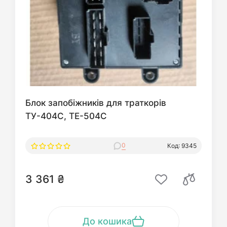
Блок запобіжників для траткорів
ТУ-404С, ТЕ-504С
0
Код: 9345
3 361 ₴
До кошика