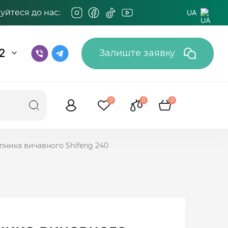
йтеся до нас:
UA
2
Залиште заявку
0
0
0
пника вичавного Shifeng 240