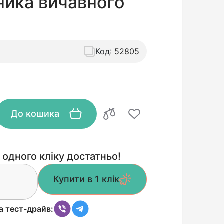
ника вичавного
Код:
52805
До кошика
 одного кліку достатньо!
Купити в 1 клік
а тест-драйв: