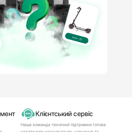
имент
Клієнтський сервіс
Наша команда технічної підтримки готова
а
надати вам консультацію, навчання та