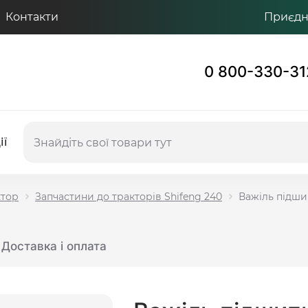
Контакти
Приєдну
0 800-330-31
ії
ктор
Запчастини до тракторів Shifeng 240
Важіль підши
Доставка і оплата