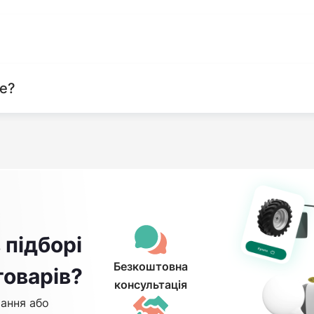
те?
 підборі
Безкоштовна
товарів?
консультація
ання або