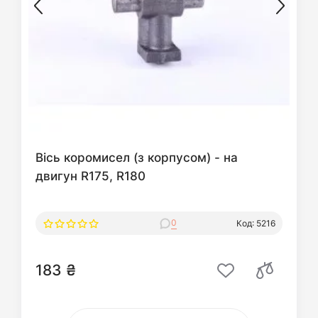
Вісь коромисел (з корпусом) - на
двигун R175, R180
0
Код: 5216
183 ₴