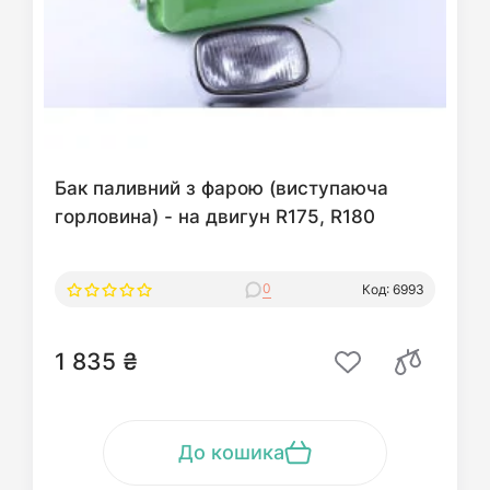
Бак паливний з фарою (виступаюча
горловина) - на двигун R175, R180
0
Код: 6993
1 835 ₴
До кошика