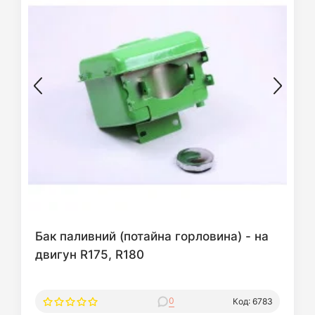
Бак паливний (потайна горловина) - на
двигун R175, R180
0
Код: 6783