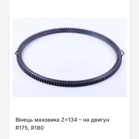
Вінець маховика Z=134 – на двигун
R175, R180