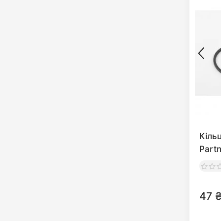
Кіль
Part
47 