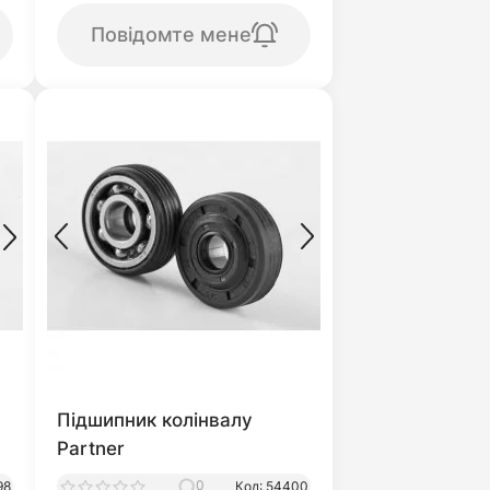
Повідомте мене
Підшипник колінвалу
Partner
0
98
Код: 54400