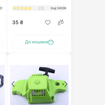
0
31
Код: 54536
35 ₴
До кошика