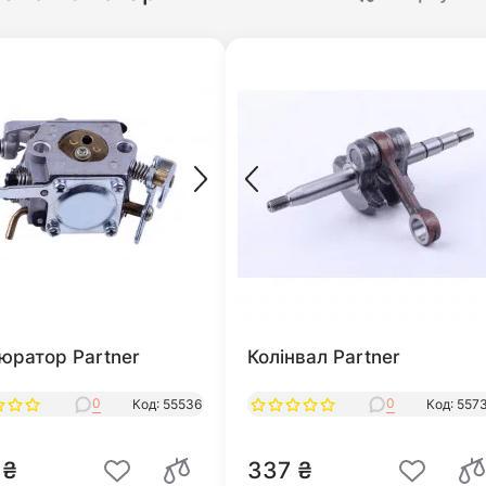
юратор Partner
Колінвал Partner
0
0
Код: 55536
Код: 557
 ₴
337 ₴