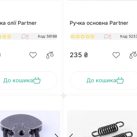
а олії Partner
Ручка основна Partner
0
0
Код: 59188
Код: 523
₴
235 ₴
До кошика
До кошика