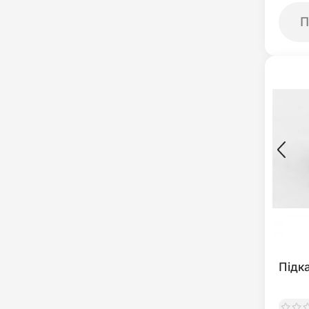
П
Підк