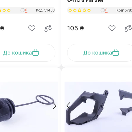
Ø41мм Partner
0
0
Код: 51483
Код: 578
 ₴
105 ₴
До кошика
До кошика