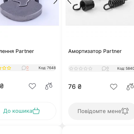
лення Partner
Амортизатор Partner
0
Код: 7648
0
Код: 584
 ₴
76 ₴
До кошика
Повідомте мене