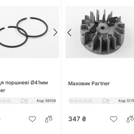
ця поршневі Ø41мм
Маховик Partner
ner
0
0
Код: 59109
Код: 517
₴
347 ₴