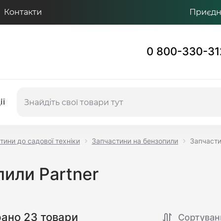
Контакти
Приєдну
0 800-330-31
ії
тини до садової техніки
Запчастини на бензопили
Запчасти
или Partner
рано 23 товари
Сортуван