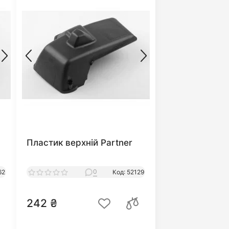
Пластик верхній Partner
0
62
Код: 52129
242 ₴