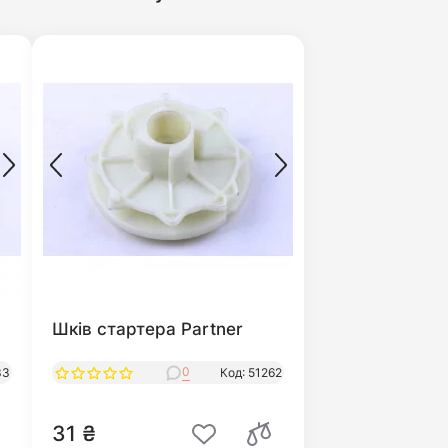
Шків стартера Partner
0
33
Код: 51262
31 ₴