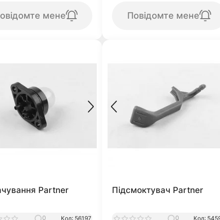
овідомте мене
Повідомте мене
ачування Partner
Підсмоктувач Partner
0
0
Код: 56197
Код: 545