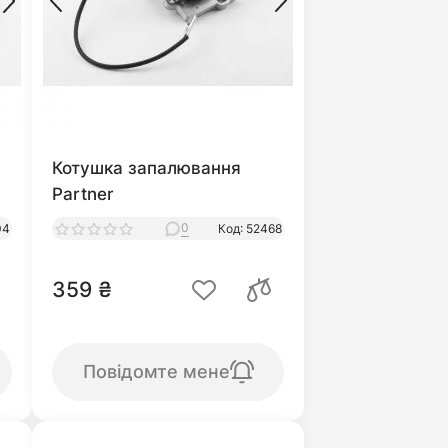
Котушка запалювання
Partner
0
04
Код: 52468
359 ₴
Повідомте мене