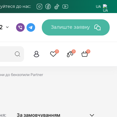
йтеся до нас:
UA
2
Залиште заявку
0
0
0
ни до бензопили Partner
ня: