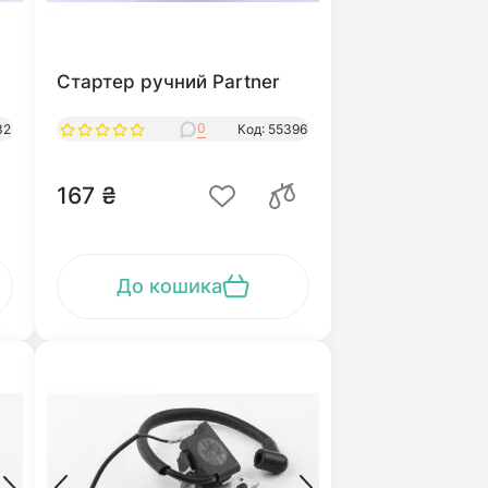
Стартер ручний Partner
0
32
Код: 55396
167 ₴
До кошика