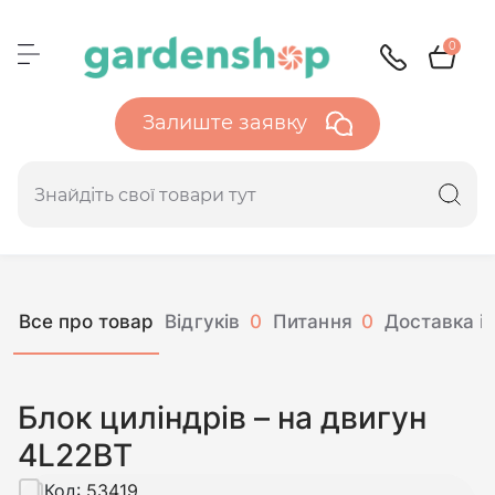
0
Залиште заявку
Все про товар
Відгуків
0
Питання
0
Доставка і 
Блок циліндрів – на двигун
4L22BT
Код:
53419