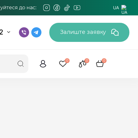
йтеся до нас:
UA
2
Залиште заявку
0
0
0