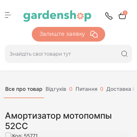
0
Залиште заявку
Все про товар
Відгуків
0
Питання
0
Доставка і 
Амортизатор мотопомпы
52СС
Код:
55771