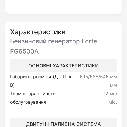
двигун з повітряним охолодженням.
Він оснащений зручними ручками та
колесами, що сильно полегшує його
Характеристики
перевезення, незважаючи на значну масу.
Бензиновий генератор Forte
Також ця модель оснащена автоматичним
FG6500A
запуском, який запускає генератор у разі
відключення основної мережі електроенергії.
ОСНОВНІ ХАРАКТЕРИСТИКИ
Габаритні розміри (Д х Ш х
695/525/545 мм
Міні-електростанція Forte FG6500А стоїть на
В)
мм
міцній рамі, яка надійно захищає його від
Термін гарантійного
12 міс
зовнішніх пошкоджень.
обслуговування
міс.
Малошумність механізму під час роботи
робить його застосування максимально
ДВИГУН І ПАЛИВНА СИСТЕМА