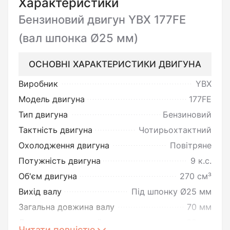
Характеристики
Бензиновий двигун YBX 177FE
(вал шпонка Ø25 мм)
ОСНОВНІ ХАРАКТЕРИСТИКИ ДВИГУНА
Виробник
YBX
Модель двигуна
177FE
Тип двигуна
Бензиновий
Тактність двигуна
Чотирьохтактний
Охолодження двигуна
Повітряне
Потужність двигуна
9 к.с.
Об'єм двигуна
270 см³
Вихід валу
Під шпонку Ø25 мм
Загальна довжина валу
70 мм
Довжина шпонкової частини
60 мм
Читати повністю