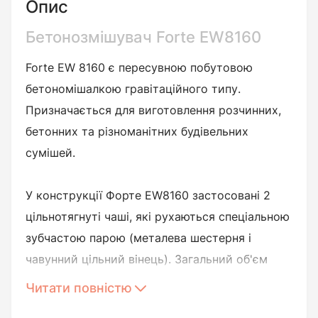
Опис
Бетонозмішувач Forte EW8160
Forte EW 8160 є пересувною побутовою
бетономішалкою гравітаційного типу.
Призначається для виготовлення розчинних,
бетонних та різноманітних будівельних
сумішей.
У конструкції Форте EW8160 застосовані 2
цільнотягнуті чаші, які рухаються спеціальною
зубчастою парою (металева шестерня і
чавунний цільний вінець). Загальний об'єм
груші бетономішалки Форте (Forte) EW8160 у
Читати повністю
160 літрів дає можливість отримати майже