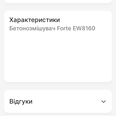
120 літрів вже готової суміші.
Головною особливістю цього обладнання є
Характеристики
надійний електричний двигун асинхронного
Бетонозмішувач Forte EW8160
типу. Удосконалене повітряне охолодження
двигуна захищає його від перегріву.
Важливим фактором є те, що в даному
пристрої викид суміші може відбуватися на
дві сторони. Має двоступінчастий редуктор,
сталевий бак та провідну чавунну шестерню.
Відгуки