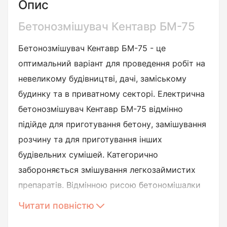
Опис
Бетонозмішувач Кентавр БМ-75
Бетонозмішувач Кентавр БМ-75 - це
оптимальний варіант для проведення робіт на
невеликому будівництві, дачі, заміському
будинку та в приватному секторі. Електрична
бетонозмішувач Кентавр БМ-75 відмінно
підійде для приготування бетону, замішування
розчину та для приготування інших
будівельних сумішей. Категорично
забороняється змішування легкозаймистих
препаратів. Відмінною рисою бетономішалки
Кентавр 75 є чавунна провідна шестерня та
Читати повністю
перфорований металевий вінець. Мала вага і