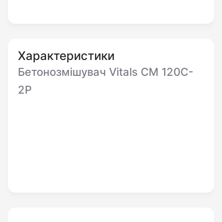
працює від мережі 220В. Двигун має
потужність 550 Вт та ремінну передачу.
Бетонозмішувач Vitals 120c оснащений двома
цільнотягнутими чашами, які рухаються
Характеристики
чавунною шестернею і перфорованим вінцем.
Бетонозмішувач Vitals CM 120C-
Загальна продуктивність при замішуванні
2P
кожні 5 хвилин становить 0,84 кубічних
метрів за годину.
Для того щоб купити бетонозмішувач Vitals
CM 120C-2P у нашому інтернет-магазині Вам
необхідно оформити заявку в режимі онлайн
або зв'язатися з нашими операторами. Ми
надаємо якісну продукцію з гарантією та
забезпечуємо доставку по всій Україні.