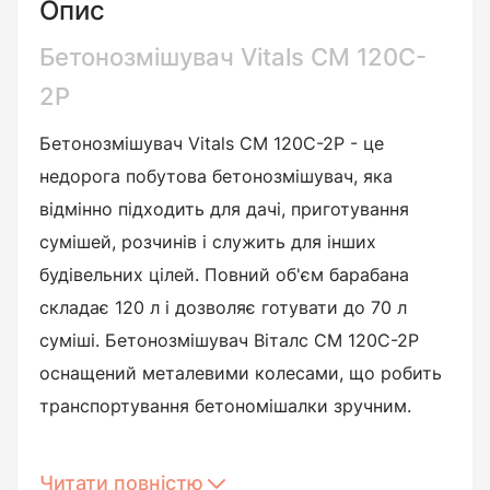
Опис
Бетонозмішувач Vitals CM 120C-
2P
Бетонозмішувач Vitals CM 120C-2P - це
недорога побутова бетонозмішувач, яка
відмінно підходить для дачі, приготування
сумішей, розчинів і служить для інших
будівельних цілей. Повний об'єм барабана
складає 120 л і дозволяє готувати до 70 л
суміші. Бетонозмішувач Віталс СМ 120С-2Р
оснащений металевими колесами, що робить
транспортування бетономішалки зручним.
Електрична бетонозмішувач Vitals CM 120C-2P
Читати повністю