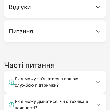
В интернет-магазине
gardenshop.ua
Вы
Відгуки
можете купить дисковую борону
1BQX1.3
недорого с доставкой по Украине и
гарантией.
Питання
Часті питання
Як я можу зв'язатися з вашою
службою підтримки?
Як я можу дізнатися, чи є техніка в
наявності?