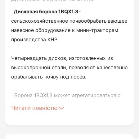
Дисковая борона 1BQX1.3
-
сельскохозяйственное почвообрабатывающее
навесное оборудование к мини-тракторам
производства КНР.
Четырнадцать дисков, изготовленных из
высокопрочной стали, позволяют качественно
орабатывать почву под посев.
Борона 1BQX1.3 может агрегатироваться с
тракторами мощностью 18-22 л.с. Ширины
Читати повністю
захвата достаточно, чтобы обрабатывать
значительные по площади земельные участки.