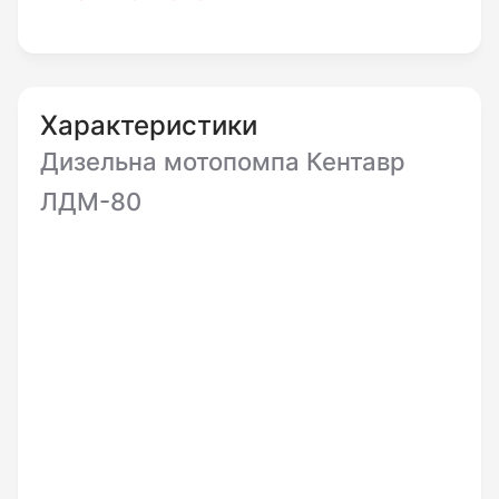
Така модель дизельного
помпи
відрізняється
легкістю у догляді та використанні, а ще й
високою надійністю і тривалим терміном
Характеристики
експлуатації. Робоча маса пристрою
Дизельна мотопомпа Кентавр
становить лише 52 кілограми.
ЛДМ-80
Головні частини, з яких зроблена дизельна
мотопомпа Кентавр ЛДМ80, це
одноциліндровий мотор внутрішнього
згоряння, самовсмоктувальний водяний насос
і високоміцна сталева фарбована рама, на яку
даний насос ставиться.
Дизельний мотор помпи має номінальну