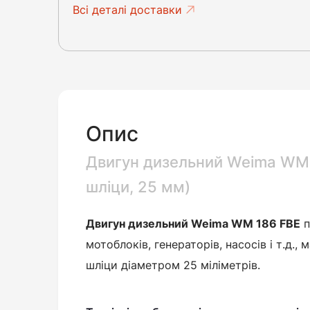
Всі деталі доставки
Опис
Двигун дизельний Weima WM 1
шліци, 25 мм)
Двигун дизельний Weima WM 186 FBE
п
мотоблоків, генераторів, насосів і т.д.,
шліци діаметром 25 міліметрів.