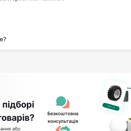
те?
 підборі
Безкоштовна
товарів?
консультація
ання або