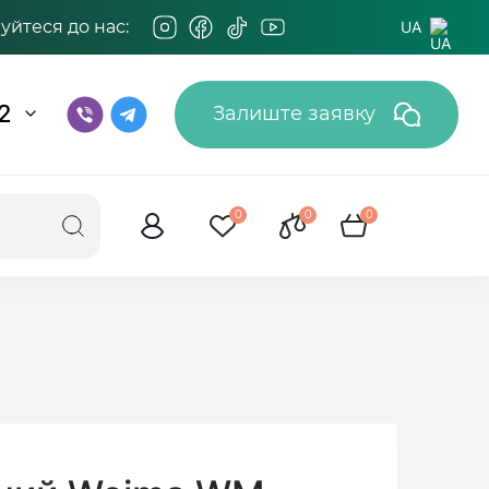
йтеся до нас:
UA
2
Залиште заявку
0
0
0