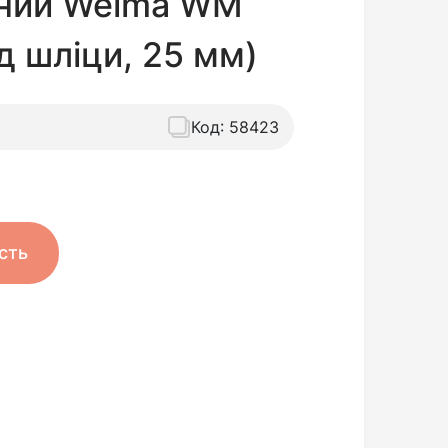
ьний Weima WM
ід шліци, 25 мм)
Код:
58423
сть