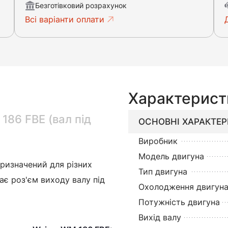
Безготівковий розрахунок
Всі варіанти оплати
Характерист
86 FBЕ (вал під
ОСНОВНІ ХАРАКТЕ
Виробник
Модель двигуна
ризначений для різних
Тип двигуна
 має роз'єм виходу валу під
Охолодження двигун
Потужність двигуна
Вихід валу