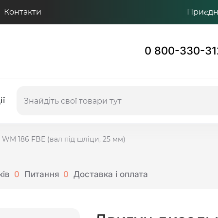
Контакти
Приєдну
0 800-330-31
ії
WM 186 FBЕ (вал під шліци, 25 мм)
ків
0
Питання
0
Доставка і оплата