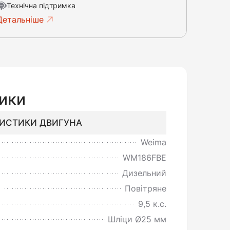
Технічна підтримка
Детальніше
ики
РИСТИКИ ДВИГУНА
Weima
WM186FBЕ
Дизельний
а
Повітряне
9,5 к.с.
Шліци Ø25 мм