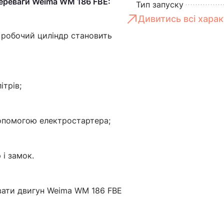
переваги Weima WM 186 FBE:
Тип запуску
Дивитись всі хара
о робочий циліндр становить
ітрів;
допомогою електростартера;
 і замок.
ати двигун Weima WM 186 FBE