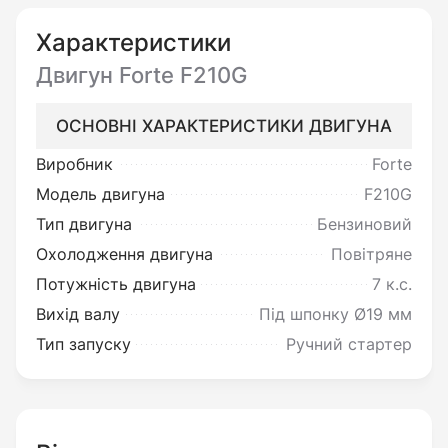
Окремо варто відзначити зручний
Характеристики
горизонтальний вал зроблений під шпонку, що
Двигун Forte F210G
значно розширює сферу застосування мотора
F210G і дозволяє встановлювати його на
ОСНОВНІ ХАРАКТЕРИСТИКИ ДВИГУНА
мотоблоки, насоси, віброплити, корморізки,
Виробник
Forte
снігоприбиральники, культиватори та багато
Модель двигуна
F210G
іншого. Сам двигун має вагу всього в 16 кг і
Тип двигуна
Бензиновий
його установка несуттєво ускладнить агрегат.
Охолодження двигуна
Повітряне
Окремим плюсом також є низький рівень
Потужність двигуна
7 к.с.
шуму та диму, який виробляється двигуном.
Вихід валу
Під шпонку Ø19 мм
Паливний бак вміщує 3,6 літра бензину, що
Тип запуску
Ручний стартер
разом з бюджетною витратою палива дає
мотору можливість працювати 2 години без
дозаправки.