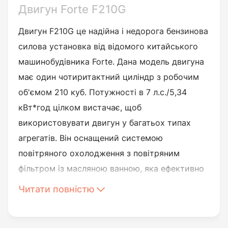
Двигун Forte F210G
Двигун F210G це надійна і недорога бензинова
силова установка від відомого китайського
машинобудівника Forte. Дана модель двигуна
має один чотиритактний циліндр з робочим
об'ємом 210 куб. Потужності в 7 л.с./5,34
кВт*год цілком вистачає, щоб
використовувати двигун у багатьох типах
агрегатів. Він оснащений системою
повітряного охолодження з повітряним
фільтром із масляною ванною, яка ефективно
справляється з нагріванням. Процес запуску
Читати повністю
розроблений таким чином, що робиться це
легко та без зайвих проблем.