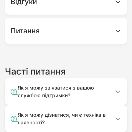
Відгуки
Двигун F210G дуже практичний та
економічний, що разом з високим
продуктивним потенціалом робить його
Питання
одним із найпривабливіших двигунів з
потужністю 7 л.с.
Часті питання
Як я можу зв'язатися з вашою
службою підтримки?
Як я можу дізнатися, чи є техніка в
наявності?