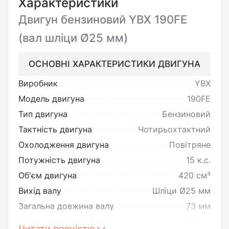
Характеристики
Двигун бензиновий YBX 190FE
(вал шліци Ø25 мм)
ОСНОВНІ ХАРАКТЕРИСТИКИ ДВИГУНА
Виробник
YBX
Модель двигуна
190FE
Тип двигуна
Бензиновий
Тактність двигуна
Чотирьохтактний
Охолодження двигуна
Повітряне
Потужність двигуна
15 к.с.
Об'єм двигуна
420 см³
Вихід валу
Шліци Ø25 мм
Загальна довжина валу
73 мм
Довжина шліцевої частини
30 мм
Читати повністю