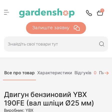
0
Залиште заявку
Все про товар
Характеристики
Відгуків
0
Питан
Двигун бензиновий YBX
190FE (вал шліци Ø25 мм)
Виробник:
YBX