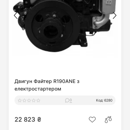
Двигун Файтер R190ANE з
електростартером
0
Код: 6280
22 823 ₴