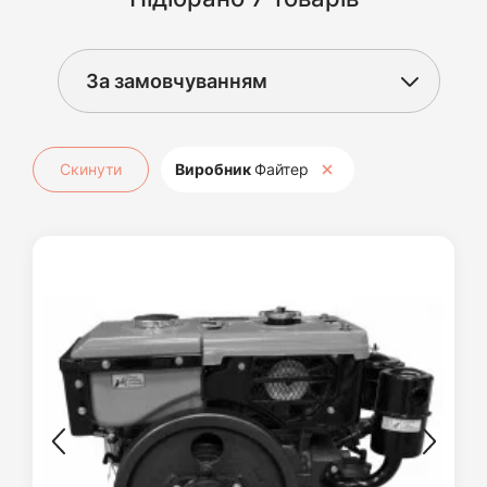
Скинути
Виробник
Файтер